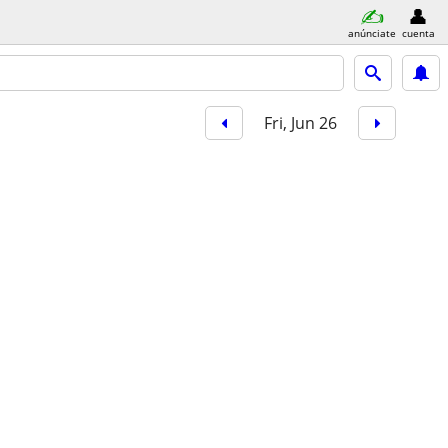
anúnciate
cuenta
Fri, Jun 26