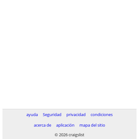
ayuda
Seguridad
privacidad
condiciones
acerca de
aplicación
mapa del sitio
© 2026 craigslist